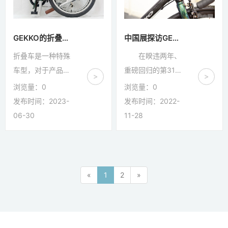
历史和文化特点，
为它很依赖于师傅
它是一个很特别且
的手艺，所以它的
高价值的工艺。
质量不是那么稳
GEKKO的折叠车有什么特别之处？
中国展探访GEKKO：复古雅致别具一格的LUG套管碳纤维车架
定，以至于市场上
折叠车是一种特殊
在睽违两年、
基本没有量产套管
车型，对于产品设
重磅回归的第31届
>
>
工艺的车子。而物
计和制造非常具有
中国国际自行车展
浏览量：
0
浏览量：
0
以稀为贵，就连套
挑战性，因为这系
上，可以看到很多
发布时间：2023-
发布时间：2022-
管钢架的车子都很
列产品对于车架公
各具特色的自行车
06-30
11-28
受欢迎...
差和耐用性的要求
产品，来自东莞丰
更高。而GEKKO
和自行车有限公司
研发团队拥有超过
的GEKKO品牌便
20年的折叠车开
给众多车友留下了
«
1
2
»
发经验，采用全世
深刻印象。
界最严格的日本
GEKKO是一个新
JIS标准进行生
创立的品牌，虽然
产，曾经更是创造
品牌历史不长，