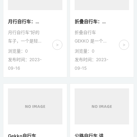
月行自行车：折叠自行车厂家
折叠自行车：折叠自行车
月行自行车“好的
折叠自行车
车子，一个是轻，
GEKKO 是一个新
>
>
一个是帅。”“要结
创立的，虽然历史
浏览量：
0
浏览量：
0
实耐用，好保养好
不长，但其背后的
发布时间：2023-
发布时间：2023-
维修，如果经常坏
团队拥有 30 多年
09-16
09-15
的话会影响我们车
的自行车设计生产
手的体验。”从骑
经验。在这次展会
行者们所在公园向
上，GEKKO 展示
西5公里，就是一
了不少充满创意的
家从事运动自行车
新产品，其中
研发和生产的专精
LUG 车架尤其令
特新小巨人企业。
人耳目一新。LUG
企业的母公司是一
接口早期应用于铜
Gekko自行车咨询Gekko
公路自行车 讲解，自行车厂家