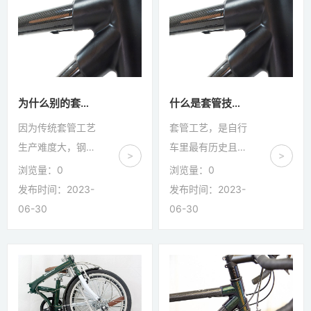
线的设计，不过后
问题，影响体验。
期我们会出内走线
另外也是因为套管
的版本，敬请期
这种复古风的工艺
待。
与圈刹适配性高，
所以我们还是用的
圈刹。
为什么别的套管车子那么贵？
什么是套管技术？有何特别的？
因为传统套管工艺
套管工艺，是自行
生产难度大，钢架
车里最有历史且可
>
>
套管要做铜焊，现
靠的工艺，最早是
浏览量：
0
浏览量：
0
在没什么人会这个
铜焊LUG钢架，然
发布时间：2023-
发布时间：2023-
工艺，所以物以稀
后有意大利品牌为
06-30
06-30
为贵。碳纤维的套
代表的铝合金LUG
管也是纯手工作
加碳纤维，再到后
业，生产成本很高
来的全碳纤维套管
且产能低。总的来
车架。现在会套管
说因为套管本身的
工艺的人很少，因