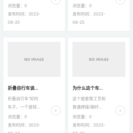
态，推出了一系列
的骑行体验。此
示未来将陆续推出
速发展的同时，人
浏览量：
0
浏览量：
0
颇具特色的骑行产
外，碳纤维材质还
碟刹版本、全碳版
们的骑行需求也出
发布时间：2023-
发布时间：2023-
品。而这次推出
具有高强度...
本，致力于进一步
现了一些变化，很
08-25
08-25
的...
研发设计更轻量化
多骑行爱好者不仅
与更具复古风味的
希望车架具有足够
车款。另据
的结构刚性，带来
GEKKO 负责人表
舒适的骑乘体验，
示，目前上市的新
而且具有复古雅致
款车架其实在前年
的审美品位。凭借
就已经开发完成，
不懈的努力，
但去年一整年都在
GEKKO 改良创新
折叠自行车谈谈，折叠自行车厂家
为什么这个车子没有想象中的轻？
对其进行各式各样
了 LUG 接口，在
折叠自行车“好的
这个是套管工艺和
的测试，以 5 倍
满足车架刚性、耐
车子，一个是轻，
普通焊接/碳纤维
>
>
于 ISO 竞赛自行
久性、 安全性和
一个是帅。”“要结
车架工艺的差别，
浏览量：
0
浏览量：
0
车检测标准的要求
骑行舒适度的基础
实耐用，好保养好
车架都会重那么一
发布时间：2023-
发布时间：2023-
进行非常严格的强
上，开发出新一
维修，如果经常坏
点点，而且我们现