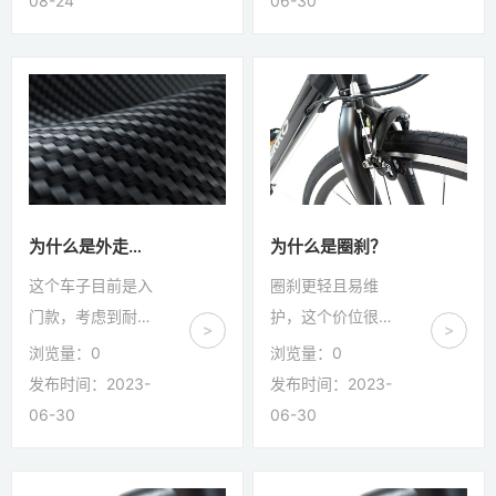
08-24
06-30
度与...
代...
微信号：
的话会影响我们车
在的车型CR100和
手的体验。”从骑
CC200只是半
点击复制微信号
行者们所在公园向
碳，后三角还是铝
西5公里，就是一
合金的。并且我们
家从事运动自行车
的出厂标准更严
研发和生产的专精
格，产品更耐用更
特新小巨人企业。
安全，LUG接口都
企业的母公司是一
做了强化处理，能
为什么是外走线？
为什么是圈刹？
家体育产业集团，
提供更好的刚性和
这个车子目前是入
圈刹更轻且易维
也是制造业单项示
更好的功率输出。
门款，考虑到耐用
护，这个价位很难
>
>
范企业，全球服务
可以对比其他品牌
和易维护易保养的
用到很好的碟刹，
浏览量：
0
浏览量：
0
商运营商。因此这
在这个价位的车
需求，以及这个套
一般的碟刹配置骑
发布时间：2023-
发布时间：2023-
家企业在2010年
子，其实重量也差
管工艺是复古与现
行一段时间之后手
06-30
06-30
成立...
不多。
代结合的特点，所
感可能会很差，而
以选择采用了外走
且会经常有蹭碟的