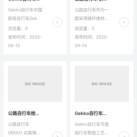
家体育产业集团，
焊钢架车，至今仍
Gekko自行车中国
公路自行车作为一
也是制造业单项示
受到复古爱好者的
新锐自行车Gekko
款采用碳纤维材质
>
>
范企业，全球服务
喜爱。在上世纪
自行车隆重推出全
打造的纯人力自行
浏览量：
0
浏览量：
0
商运营商。因此这
80 年代，意大利
新概念的碳纤维折
车，Gekko月行自
发布时间：2023-
发布时间：2023-
家企业在2010年
牌 ALAN...
叠自行车。近年
行车具有特别的优
09-15
09-14
成立...
来，随着城市化进
势和良好的性能。
程的加快和人们对
首先，Gekko月行
出行方式的需求不
碳纤维材质的轻量
断演变，自行车作
化特性使得自行车
为一种环保、便
在整车重量上得以
捷、健康的交通工
减轻，整车重量只
具，越来越受到人
有 9.5kg，单手就
们的关注和青睐。
能轻松举起！从而
公路自行车给您讲讲，Gekko自行车
Gekko自行车提醒，折叠自行车厂家
Gekko也一直以不
在骑行过程中能够
公路自行车
Gekko自行车可是
断创新和潮流的姿
提供更快、更轻松
GEKKO 对美骑表
自行车制造工艺飞
>
>