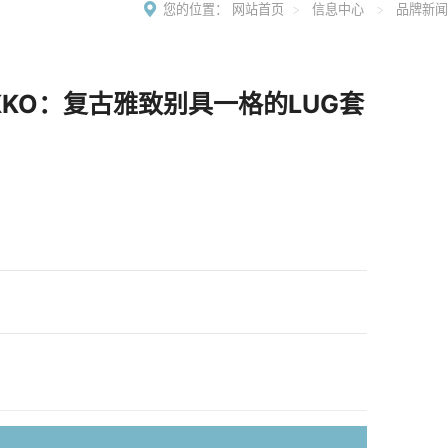
您的位置：
网站首页
>
信息中心
>
品牌新闻
KKO：复古雅致别具一格的LUG套