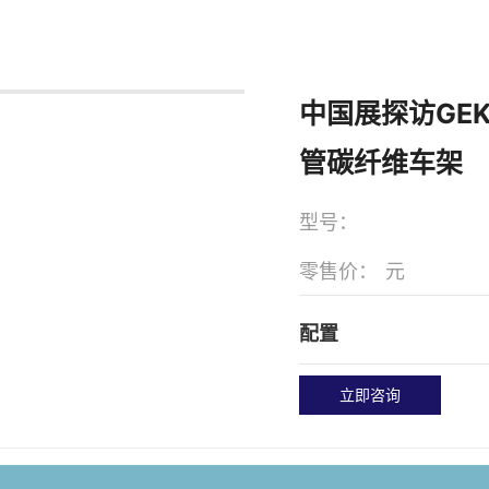
中国展探访GE
管碳纤维车架
型号：
零售价：
元
配置
立即咨询