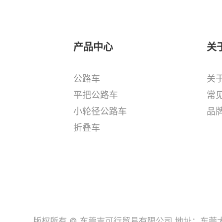
产品中心
关
公路车
关
平把公路车
常见
小轮径公路车
品
折叠车
版权所有 © 东莞吉可行贸易有限公司 地址：东莞大朗